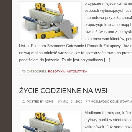
przyjazne miejsce kulinarne 
osobach wybierających ucz
internetowa przybliża chara
propozycje kulinarne mają b
również tworzone z pomysłe
zainteresować klientów, p
bistro. Polecam Sezonowe Gotowanie i Poradnik Zakupowy. Już o
nazwą można odnieść wrażenie, że ta przestrzeń stawia na prost
podejściem do jedzenia. To nie jest przypadkowa […]
CATEGORIES:
ROBOTYKA I AUTOMATYKA
ŻYCIE CODZIENNE NA WSI
POSTED BY ADMIN
MAJ - 3 - 2026
MOŻLIWOŚĆ KOMENTOWAN
Madlennn to miejsce, które
stylowy punkt w sieci dla 
wskazówek. Już sama nazwa