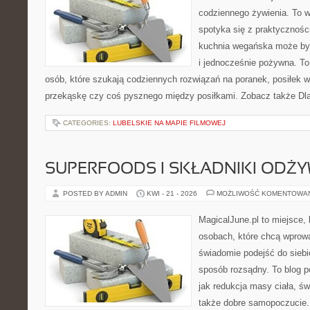
codziennego żywienia. To wi
spotyka się z praktyczności
kuchnia wegańska może być 
i jednocześnie pożywna. T
osób, które szukają codziennych rozwiązań na poranek, posiłek w 
przekąskę czy coś pysznego między posiłkami. Zobacz także Dla 
CATEGORIES:
LUBELSKIE NA MAPIE FILMOWEJ
SUPERFOODS I SKŁADNIKI ODŻ
POSTED BY ADMIN
KWI - 21 - 2026
MOŻLIWOŚĆ KOMENTOWA
MagicalJune.pl to miejsce, 
osobach, które chcą wprow
świadomie podejść do siebi
sposób rozsądny. To blog 
jak redukcja masy ciała, ś
także dobre samopoczucie. 