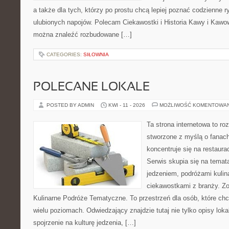
a także dla tych, którzy po prostu chcą lepiej poznać codzienne 
ulubionych napojów. Polecam Ciekawostki i Historia Kawy i Kawo
można znaleźć rozbudowane […]
CATEGORIES:
SIŁOWNIA
POLECANE LOKALE
POSTED BY ADMIN
KWI - 11 - 2026
MOŻLIWOŚĆ KOMENTOWA
Ta strona internetowa to r
stworzone z myślą o fanach
koncentruje się na restaura
Serwis skupia się na temat
jedzeniem, podróżami kulina
ciekawostkami z branży. Zo
Kulinarne Podróże Tematyczne. To przestrzeń dla osób, które ch
wielu poziomach. Odwiedzający znajdzie tutaj nie tylko opisy lokal
spojrzenie na kulturę jedzenia, […]