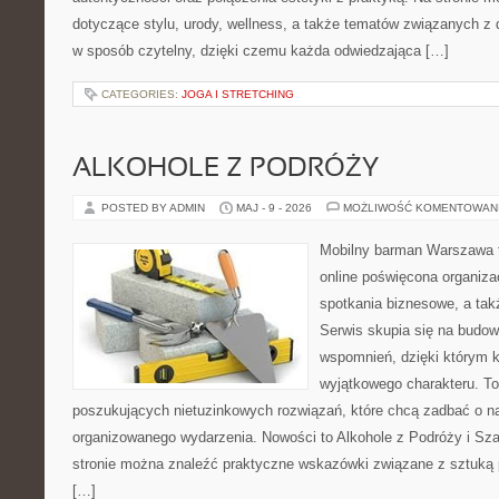
dotyczące stylu, urody, wellness, a także tematów związanych z
w sposób czytelny, dzięki czemu każda odwiedzająca […]
CATEGORIES:
JOGA I STRETCHING
ALKOHOLE Z PODRÓŻY
POSTED BY ADMIN
MAJ - 9 - 2026
MOŻLIWOŚĆ KOMENTOWAN
Mobilny barman Warszawa t
online poświęcona organizac
spotkania biznesowe, a tak
Serwis skupia się na budo
wspomnień, dzięki którym 
wyjątkowego charakteru. To
poszukujących nietuzinkowych rozwiązań, które chcą zadbać o 
organizowanego wydarzenia. Nowości to Alkohole z Podróży i S
stronie można znaleźć praktyczne wskazówki związane z sztuką p
[…]