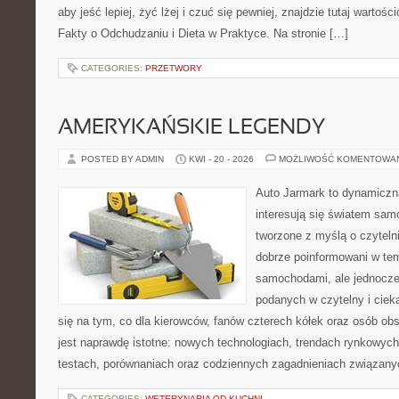
aby jeść lepiej, żyć lżej i czuć się pewniej, znajdzie tutaj wartośc
Fakty o Odchudzaniu i Dieta w Praktyce. Na stronie […]
CATEGORIES:
PRZETWORY
AMERYKAŃSKIE LEGENDY
POSTED BY ADMIN
KWI - 20 - 2026
MOŻLIWOŚĆ KOMENTOWA
Auto Jarmark to dynamiczna
interesują się światem sa
tworzone z myślą o czyteln
dobrze poinformowani w te
samochodami, ale jednocześ
podanych w czytelny i ciek
się na tym, co dla kierowców, fanów czterech kółek oraz osób ob
jest naprawdę istotne: nowych technologiach, trendach rynkowych,
testach, porównaniach oraz codziennych zagadnieniach związany
CATEGORIES:
WETERYNARIA OD KUCHNI