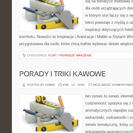
się na tematyce meblowej 
dla osób urządzających dom
w którym styl łączy się z 
tekst powstaje z myślą o u
inspiracji dotyczących fote
komfortu. Nowości to Inspiracje i Aranżacje i Meble w Stylach Wn
przygotowana dla osób, które chcą trafnie wybierać detale wnętrz
CATEGORIES:
FLIRT I PIERWSZE WRAŻENIE
PORADY I TRIKI KAWOWE
POSTED BY ADMIN
KWI - 12 - 2026
MOŻLIWOŚĆ KOMENTOWA
ten serwis to serwis intern
codzienność spotyka się z 
aromatycznych napojów zam
wskazówki, ciekawostki i s
serwis tematyczny, który zo
entuzjastów aromatycznych n