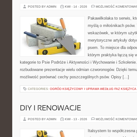
POSTED BY ADMIN
KWI - 14 - 2026
MOŻLIWOŚĆ KOMENTOWA
Pakawilkolaka to serwis, kt
myślą o miłośnikach psów. 
wskazówek, w którym użytk
merytoryczne artykuły doty
psem. To miejsce dla odpo
którym praktyka łączą się 
kategorie to Psie Podróże i Aktywności i Wychowanie i Szkolenie
rozbudowane prezentacje wielu odmian czworonogów. Dzięki temu
możliwość porównać cechy poszczególnych psów. Opisy […]
CATEGORIES:
OGRÓD KSIĘŻYCOWY I UPRAWA WEDŁUG FAZ KSIĘŻYCA
DIY I RENOWACJE
POSTED BY ADMIN
KWI - 13 - 2026
MOŻLIWOŚĆ KOMENTOWA
Italsystem to współczesna p