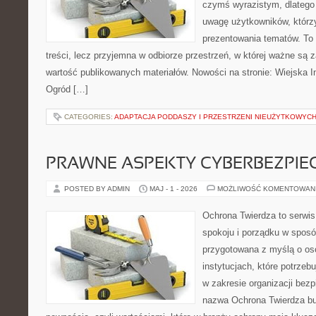
czymś wyrazistym, dlatego
uwagę użytkowników, którzy
prezentowania tematów. To 
treści, lecz przyjemna w odbiorze przestrzeń, w której ważne są z
wartość publikowanych materiałów. Nowości na stronie: Wiejska In
Ogród […]
CATEGORIES:
ADAPTACJA PODDASZY I PRZESTRZENI NIEUŻYTKOWYC
PRAWNE ASPEKTY CYBERBEZPI
POSTED BY ADMIN
MAJ - 1 - 2026
MOŻLIWOŚĆ KOMENTOWAN
Ochrona Twierdza to serwis
spokoju i porządku w sposó
przygotowana z myślą o oso
instytucjach, które potrze
w zakresie organizacji bez
nazwa Ochrona Twierdza bu