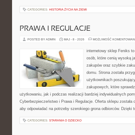
CATEGORIES:
HISTORIA ŻYCIA NA ZIEMI
PRAWA I REGULACJE
POSTED BY ADMIN
MAJ - 8 - 2026
MOŻLIWOŚĆ KOMENTOWAN
internetowy sklep Feniks t
osób, które cenią wysoką j
zakupów oraz szybkie zak
domu. Strona została przy
użytkownikach poszukującyc
zakupowych, które sprawdz
użytkowaniu, jak i podczas realizacji bardziej indywidualnych po
Cyberbezpieczeństwo i Prawa i Regulacje. Oferta sklepu została
aby odpowiadać na potrzeby szerokiego grona odbiorców. Dzięki 
CATEGORIES:
STARANIA O DZIECKO