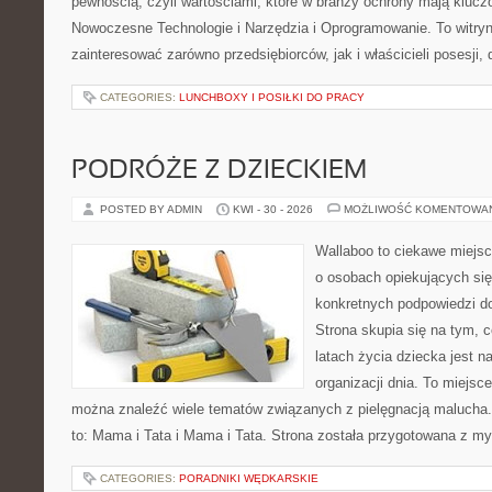
pewnością, czyli wartościami, które w branży ochrony mają klucz
Nowoczesne Technologie i Narzędzia i Oprogramowanie. To witry
zainteresować zarówno przedsiębiorców, jak i właścicieli posesji, 
CATEGORIES:
LUNCHBOXY I POSIŁKI DO PRACY
PODRÓŻE Z DZIECKIEM
POSTED BY ADMIN
KWI - 30 - 2026
MOŻLIWOŚĆ KOMENTOWA
Wallaboo to ciekawe miejsc
o osobach opiekujących się
konkretnych podpowiedzi d
Strona skupia się na tym, 
latach życia dziecka jest 
organizacji dnia. To miejsc
można znaleźć wiele tematów związanych z pielęgnacją malucha. 
to: Mama i Tata i Mama i Tata. Strona została przygotowana z my
CATEGORIES:
PORADNIKI WĘDKARSKIE