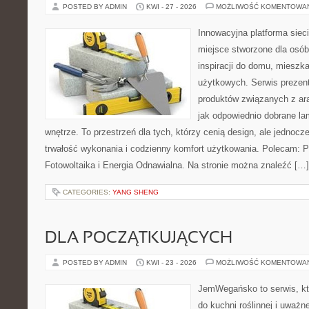
POSTED BY ADMIN
KWI - 27 - 2026
MOŻLIWOŚĆ KOMENTOWA
Innowacyjna platforma sie
miejsce stworzone dla osób
inspiracji do domu, mieszka
użytkowych. Serwis prezen
produktów związanych z ara
jak odpowiednio dobrane la
wnętrze. To przestrzeń dla tych, którzy cenią design, ale jednoc
trwałość wykonania i codzienny komfort użytkowania. Polecam: Po
Fotowoltaika i Energia Odnawialna. Na stronie można znaleźć […]
CATEGORIES:
YANG SHENG
DLA POCZĄTKUJĄCYCH
POSTED BY ADMIN
KWI - 23 - 2026
MOŻLIWOŚĆ KOMENTOWA
JemWegańsko to serwis, któ
do kuchni roślinnej i uważn