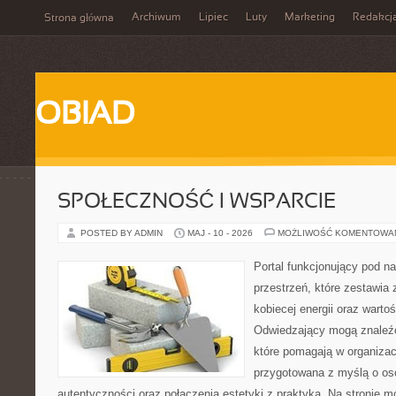
Archiwum
Lipiec
Luty
Marketing
Redakcj
Strona główna
OBIAD
SPOŁECZNOŚĆ I WSPARCIE
POSTED BY ADMIN
MAJ - 10 - 2026
MOŻLIWOŚĆ KOMENTOWA
Portal funkcjonujący pod 
przestrzeń, które zestawia 
kobiecej energii oraz wart
Odwiedzający mogą znaleźć 
które pomagają w organizacj
przygotowana z myślą o oso
autentyczności oraz połączenia estetyki z praktyką. Na stronie 