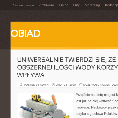
Archiwum
Lipiec
Luty
Marketing
Redakcj
Strona główna
OBIAD
UNIWERSALNIE TWIERDZI SIĘ, ŻE 
OBSZERNEJ ILOŚCI WODY KORZY
WPŁYWA
POSTED BY ADMIN
GRU - 23 - 2025
MOŻLIWOŚĆ KOMENTOWA
Przejście na dietę nie jest k
jest już na niej wytrwać S
nadwagę. Naukowcy przeka
boryka się połowa Polaków.