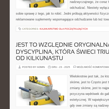
nadzwyczajnego, że coraz to
odchudzać. Niestety wyłączn
sobie sprawę z tego, jak to robić. Jedni próbują aktywności fizyczn
reklamowane suplementy wspomagające odchudzanie lub też towar
CATEGORIES:
KAJAKARSTWO DLA POCZĄTKUJĄCYCH
JEST TO WZGLĘDNIE ORYGINALN
DYSCYPLINA, KTÓRA ŚWIECI TRI
OD KILKUNASTU
POSTED BY ADMIN
GRU - 23 - 2025
MOŻLIWOŚĆ KOMENTOWA
Wielokrotnie jest tak, że 
skórne, jest to Często jest
zmiany skórne, jest to najp
przyczyna wędrówek do ga
estetycznej. W największym
gdy owe zmiany są nadzwyc