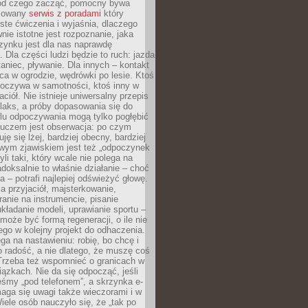
 od czego zacząć, pomocny bywa
acowany
serwis z poradami
który
ste ćwiczenia i wyjaśnia, dlaczego
wnie istotne jest rozpoznanie, jaka
zynku jest dla nas naprawdę
. Dla części ludzi będzie to ruch: jazda
taniec, pływanie. Dla innych – kontakt
aca w ogrodzie, wędrówki po lesie. Ktoś
poczywa w samotności, ktoś inny w
ciół. Nie istnieje uniwersalny przepis
elaks, a próby dopasowania się do
ylu odpoczywania mogą tylko pogłębić
Kluczem jest obserwacja: po czym
ję się lżej, bardziej obecny, bardziej
wym zjawiskiem jest też „odpoczynek
li taki, który wcale nie polega na
adoksalnie to właśnie działanie – choć
a – potrafi najlepiej odświeżyć głowę.
a przyjaciół, majsterkowanie,
ranie na instrumencie, pisanie
kładanie modeli, uprawianie sportu –
może być formą regeneracji, o ile nie
go w kolejny projekt do odhaczenia.
ga na nastawieniu: robię, bo chcę i
o radość, a nie dlatego, że muszę coś
Trzeba też wspomnieć o granicach w
iązkach. Nie da się odpocząć, jeśli
śmy „pod telefonem”, a skrzynka e-
aga się uwagi także wieczorami i w
ele osób nauczyło się, że „tak po