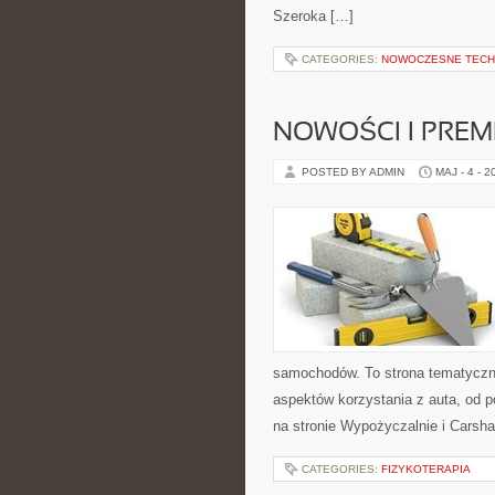
Szeroka […]
CATEGORIES:
NOWOCZESNE TECH
NOWOŚCI I PREM
POSTED BY ADMIN
MAJ - 4 - 2
samochodów. To strona tematyczn
aspektów korzystania z auta, od
na stronie Wypożyczalnie i Carsha
CATEGORIES:
FIZYKOTERAPIA