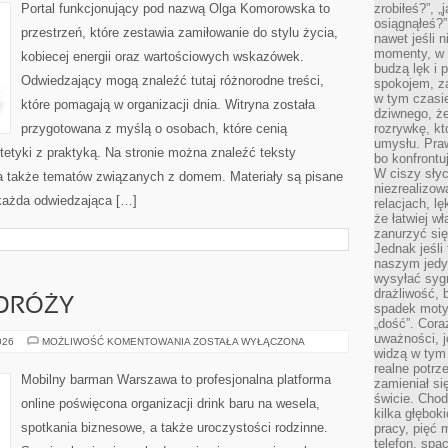
Portal funkcjonujący pod nazwą Olga Komorowska to
zrobiłeś?”, 
osiągnąłeś?”
przestrzeń, które zestawia zamiłowanie do stylu życia,
nawet jeśli n
momenty, w k
kobiecej energii oraz wartościowych wskazówek.
budzą lęk i 
Odwiedzający mogą znaleźć tutaj różnorodne treści,
spokojem, z
w tym czasi
które pomagają w organizacji dnia. Witryna została
dziwnego, ż
przygotowana z myślą o osobach, które cenią
rozrywkę, kt
umysłu. Pra
tetyki z praktyką. Na stronie można znaleźć teksty
bo konfrontu
W ciszy sły
, a także tematów związanych z domem. Materiały są pisane
niezrealizo
każda odwiedzająca […]
relacjach, l
że łatwiej w
zanurzyć się
Jednak jeśli 
naszym jedy
wysyłać syg
drażliwość, 
DRÓŻY
spadek moty
„dość”. Cora
uważności, 
ALKOHOLE
026
MOŻLIWOŚĆ KOMENTOWANIA
ZOSTAŁA WYŁĄCZONA
Z
widzą w tym
PODRÓŻY
realne potrz
Mobilny barman Warszawa to profesjonalna platforma
zamieniał si
świcie. Chod
online poświęcona organizacji drink baru na wesela,
kilka głębo
spotkania biznesowe, a także uroczystości rodzinne.
pracy, pięć 
telefon, spa