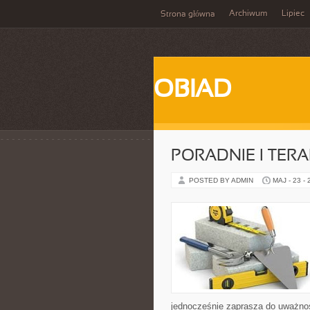
Archiwum
Lipiec
Strona główna
OBIAD
PORADNIE I TERA
POSTED BY ADMIN
MAJ - 23 -
jednocześnie zaprasza do uważnoś