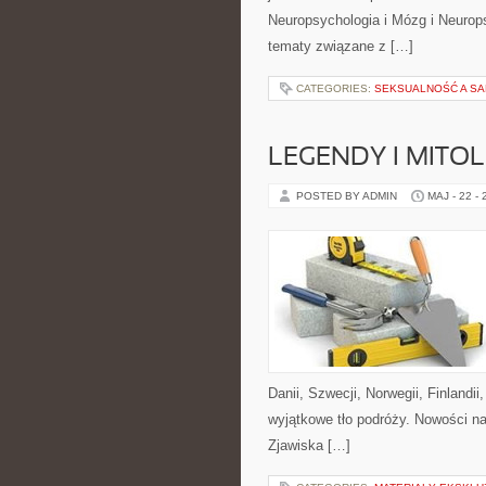
Neuropsychologia i Mózg i Neurop
tematy związane z […]
CATEGORIES:
SEKSUALNOŚĆ A SA
LEGENDY I MITO
POSTED BY ADMIN
MAJ - 22 -
Danii, Szwecji, Norwegii, Finlandii
wyjątkowe tło podróży. Nowości na
Zjawiska […]