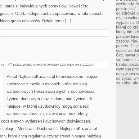
weekendy. Wi
acji bardziej indywidualnych pomysłów. Nowości to
prostu jest” 
od zdrowia 
ulacje. Oferta sklepu została opracowana w taki sposób,
czasu wolneg
kiego grona odbiorców. Dzięki temu […]
wypalenia. D
której do kt
kiedy nie od
O
przejaw leni
zasoby. Nau
proces. Czę
sobie, że do
Gdy nawet po
się bardziej
trzeba poszu
MSZE
026
MOŻLIWOŚĆ KOMENTOWANIA
ZOSTAŁA WYŁĄCZONA
ŚWIĘTE
wymaga prób
nazywania wł
Portal NajlepszeKazania.pl to nowoczesne miejsce
do życia, w 
ze sobą, ale 
stworzone z myślą o osobach, które szukają
wartościowych treści związanych z duchowością,
życiem duchowym oraz zadumą nad życiem. To
miejsce, w której użytkownicy mogą odnaleźć
wartościowe kazania, rozważania oraz teksty
s codziennych wydarzeń i duchowych doświadczeń.
Refleksje i Modlitwa i Duchowość. NajlepszeKazania.pl
h, które chcą regularnie czytać treści niosące nadzieję.