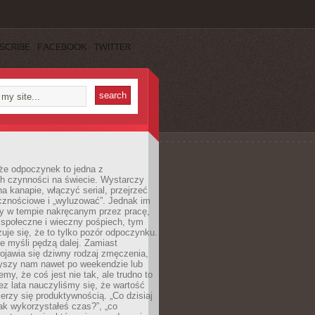
SCRIBE
FACEBOOK
TWITTER
że odpoczynek to jedna z
ch czynności na świecie. Wystarczy
na kanapie, włączyć serial, przejrzeć
cznościowe i „wyluzować”. Jednak im
my w tempie nakręcanym przez pracę,
 społeczne i wieczny pośpiech, tym
zuje się, że to tylko pozór odpoczynku.
ale myśli pędzą dalej. Zamiast
pojawia się dziwny rodzaj zmęczenia,
zyszy nam nawet po weekendzie lub
emy, że coś jest nie tak, ale trudno to
z lata nauczyliśmy się, że wartość
erzy się produktywnością. „Co dzisiaj
„jak wykorzystałeś czas?”, „co