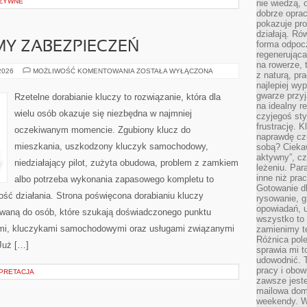
UZYWNE
nie wiedzą,
dobrze opr
pokazuje pro
działają. Ró
forma odpoc
MY ZABEZPIECZEŃ
regenerująca
na rowerze, 
ALARMY
 2026
MOŻLIWOŚĆ KOMENTOWANIA
ZOSTAŁA WYŁĄCZONA
z naturą, pr
I
najlepiej wy
SYSTEMY
ZABEZPIECZEŃ
gwarze przyja
Rzetelne dorabianie kluczy to rozwiązanie, która dla
na idealny r
wielu osób okazuje się niezbędna w najmniej
czyjegoś st
frustrację. 
oczekiwanym momencie. Zgubiony klucz do
naprawdę czu
mieszkania, uszkodzony kluczyk samochodowy,
sobą? Cieka
aktywny”, czy
niedziałający pilot, zużyta obudowa, problem z zamkiem
leżeniu. Par
inne niż prac
albo potrzeba wykonania zapasowego kompletu to
Gotowanie dl
ność działania. Strona poświęcona dorabianiu kluczy
rysowanie, g
opowiadań, u
rowaną do osób, które szukają doświadczonego punktu
wszystko to 
mi, kluczykami samochodowymi oraz usługami związanymi
zamienimy te
Różnica pole
Już […]
sprawia mi t
udowodnić. 
pracy i obow
RPRETACJA
zawsze jeste
mailowa dom
weekendy. Wi