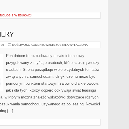
NOLOGIE W EDUKACJI
IERY
NOWOŚCI
026
MOŻLIWOŚĆ KOMENTOWANIA
ZOSTAŁA WYŁĄCZONA
I
PREMIERY
Rentdabcar to rozbudowany serwis internetowy
przygotowany z myślą o osobach, które szukają wiedzy
o autach. Strona porządkuje wiele przydatnych tematów
związanych z samochodami, dzięki czemu może być
pomocnym punktem startowym zarówno dla kierowców,
jak i dla tych, którzy dopiero odkrywają świat leasingu
a, w którym można znaleźć wskazówki dotyczące różnych
 poszukiwania samochodu używanego aż po leasing. Nowości
ring […]