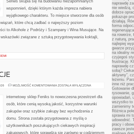
Serwis skupia się na budowaniu niezapomnianych
naprawdę za
nie wiedzą,
wspomnień, dzięki którym każda impreza nabiera
dobrze opr
wyjątkowego charakteru. To miejsce stworzone dla osób
pokazuje pro
działają. Ró
związań, które chcą zadbać o najwyższy poziom
forma odpoc
ści to Alkohole z Podróży i Szampany i Wina Musujące. Na
regenerująca
na rowerze, 
 wskazówki związane z sztuką przygotowywania koktajli,
z naturą, pr
najlepiej wy
gwarze przyja
na idealny r
ZIEMI
czyjegoś st
frustrację. 
naprawdę czu
sobą? Cieka
CJE
aktywny”, czy
leżeniu. Par
inne niż prac
PRAWA
026
MOŻLIWOŚĆ KOMENTOWANIA
ZOSTAŁA WYŁĄCZONA
Gotowanie dl
I
REGULACJE
rysowanie, g
internetowy sklep Feniks to nowoczesna przestrzeń dla
opowiadań, u
wszystko to 
osób, które cenią wysoką jakość, korzystne warunki
zamienimy te
Różnica pole
zakupów oraz szybkie zakupy bez wychodzenia z
sprawia mi t
domu. Strona została przygotowana z myślą o
udowodnić. 
pracy i obow
użytkownikach poszukujących ciekawych inspiracji
zawsze jeste
zakupowych, które sprawdzą się zarówno w codziennym
mailowa dom