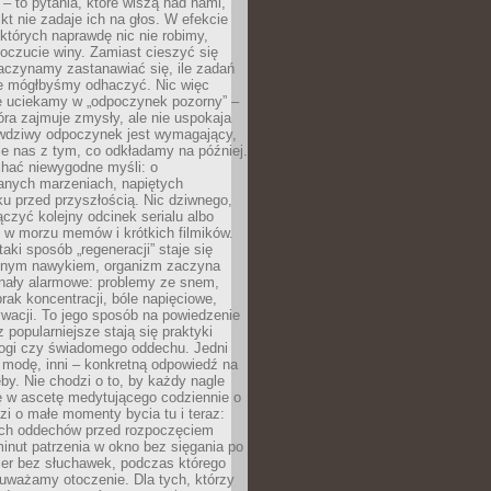
 – to pytania, które wiszą nad nami,
ikt nie zadaje ich na głos. W efekcie
tórych naprawdę nic nie robimy,
poczucie winy. Zamiast cieszyć się
aczynamy zastanawiać się, ile zadań
e mógłbyśmy odhaczyć. Nic więc
e uciekamy w „odpoczynek pozorny” –
óra zajmuje zmysły, ale nie uspokaja
wdziwy odpoczynek jest wymagający,
je nas z tym, co odkładamy na później.
chać niewygodne myśli: o
wanych marzeniach, napiętych
ęku przed przyszłością. Nic dziwnego,
łączyć kolejny odcinek serialu albo
 w morzu memów i krótkich filmików.
taki sposób „regeneracji” staje się
nym nawykiem, organizm zaczyna
nały alarmowe: problemy ze snem,
brak koncentracji, bóle napięciowe,
wacji. To jego sposób na powiedzenie
z popularniejsze stają się praktyki
jogi czy świadomego oddechu. Jedni
 modę, inni – konkretną odpowiedź na
eby. Nie chodzi o to, by każdy nagle
ę w ascetę medytującego codziennie o
zi o małe momenty bycia tu i teraz:
kich oddechów przed rozpoczęciem
minut patrzenia w okno bez sięgania po
cer bez słuchawek, podczas którego
uważamy otoczenie. Dla tych, którzy