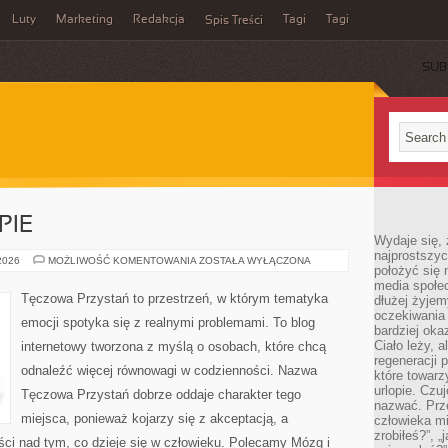
Luty
Marketing
Redakcja
Tagi
Tagi
Spis Treści
SUB
PIE
Wydaje się, 
najprostszy
PORADNIE
 2026
MOŻLIWOŚĆ KOMENTOWANIA
ZOSTAŁA WYŁĄCZONA
położyć się 
I
TERAPIE
media społe
Tęczowa Przystań to przestrzeń, w którym tematyka
dłużej żyje
oczekiwania
emocji spotyka się z realnymi problemami. To blog
bardziej oka
Ciało leży, 
internetowy tworzona z myślą o osobach, które chcą
regeneracji 
odnaleźć więcej równowagi w codzienności. Nazwa
które towar
urlopie. Czuj
Tęczowa Przystań dobrze oddaje charakter tego
nazwać. Prze
miejsca, ponieważ kojarzy się z akceptacją, a
człowieka mi
zrobiłeś?”, 
ci nad tym, co dzieje się w człowieku. Polecamy Mózg i