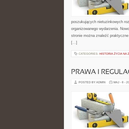
poszukujących nietuzinkowych ro
organizowanego wydarzenia. Nowo
stronie można znaleźć praktyczne
[…]
CATEGORIES:
HISTORIA ŻYCIA NA 
PRAWA I REGULA
POSTED BY ADMIN
MAJ - 8 - 2