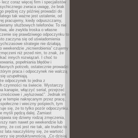
– lecz coraz więcej firm i specjalistów
psychicznego zwraca uwagę, że brak
o prędzej czy później prowadzi do
latego tak ważne jest ustalenie, od
órej pracujemy, kiedy odpuszczamy,
bieramy służbowych telefonów. To nie
stwa, ale zwykła troska o własne
czenie się prawdziwego odpoczynku to
sto zaczyna się od uświadomienia
tychczasowe strategie nie działają.
 weekendzie „nicnierobienia” czujemy
 zmęczeni niż przed nim, to znak, że
kać innych rozwiązań. I choć to
owania, popełniania błędów i
asnych potrzeb, ostatecznie prowadzi
którym praca i odpoczynek nie walczą
się uzupełniają.
że odpoczynek to jedna z
ch czynności na świecie. Wystarczy
na kanapie, włączyć serial, przejrzeć
cznościowe i „wyluzować”. Jednak im
my w tempie nakręcanym przez pracę,
 społeczne i wieczny pośpiech, tym
zuje się, że to tylko pozór odpoczynku.
ale myśli pędzą dalej. Zamiast
pojawia się dziwny rodzaj zmęczenia,
zyszy nam nawet po weekendzie lub
emy, że coś jest nie tak, ale trudno to
z lata nauczyliśmy się, że wartość
erzy się produktywnością. „Co dzisiaj