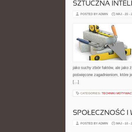
SZTUCZNA INTEL
POSTED BY ADMIN
MAJ - 20 -
jako suchy zbiór faktów, ale jako 
poświęcone zagadnieniom, które je
[…]
CATEGORIES:
TECHNIKI MOTYWAC
SPOŁECZNOŚĆ I 
POSTED BY ADMIN
MAJ - 10 -