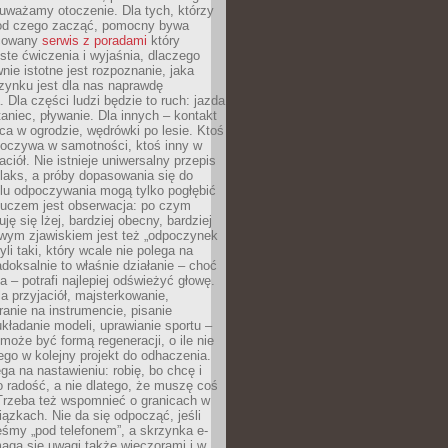
uważamy otoczenie. Dla tych, którzy
 od czego zacząć, pomocny bywa
acowany
serwis z poradami
który
ste ćwiczenia i wyjaśnia, dlaczego
wnie istotne jest rozpoznanie, jaka
zynku jest dla nas naprawdę
. Dla części ludzi będzie to ruch: jazda
taniec, pływanie. Dla innych – kontakt
aca w ogrodzie, wędrówki po lesie. Ktoś
poczywa w samotności, ktoś inny w
ciół. Nie istnieje uniwersalny przepis
elaks, a próby dopasowania się do
ylu odpoczywania mogą tylko pogłębić
Kluczem jest obserwacja: po czym
ję się lżej, bardziej obecny, bardziej
wym zjawiskiem jest też „odpoczynek
li taki, który wcale nie polega na
adoksalnie to właśnie działanie – choć
a – potrafi najlepiej odświeżyć głowę.
a przyjaciół, majsterkowanie,
ranie na instrumencie, pisanie
kładanie modeli, uprawianie sportu –
może być formą regeneracji, o ile nie
go w kolejny projekt do odhaczenia.
ga na nastawieniu: robię, bo chcę i
o radość, a nie dlatego, że muszę coś
Trzeba też wspomnieć o granicach w
iązkach. Nie da się odpocząć, jeśli
śmy „pod telefonem”, a skrzynka e-
aga się uwagi także wieczorami i w