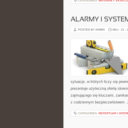
CATEGORIES:
MATERIAŁY EKSKL
ALARMY I SYSTE
POSTED BY ADMIN
MAJ - 21 -
sytuacje, w których liczy się pew
prezentuje użyteczną ofertę skie
zajmującego się kluczami, zamka
z codziennym bezpieczeństwem. 
CATEGORIES:
REPERTUAR I INTE