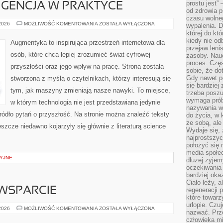
prostu jest” 
IGENCJA W PRAKTYCE
od zdrowia 
czasu wolneg
SZTUCZNA
 2026
MOŻLIWOŚĆ KOMENTOWANIA
ZOSTAŁA WYŁĄCZONA
wypalenia. D
INTELIGENCJA
której do kt
W
PRAKTYCE
kiedy nie od
Augmentyka to inspirująca przestrzeń internetowa dla
przejaw leni
osób, które chcą lepiej zrozumieć świat cyfrowej
zasoby. Nau
proces. Czę
przyszłości oraz jego wpływ na pracę. Strona została
sobie, że do
Gdy nawet po
stworzona z myślą o czytelnikach, którzy interesują się
się bardziej
tym, jak maszyny zmieniają nasze nawyki. To miejsce,
trzeba poszu
wymaga prób
w którym technologia nie jest przedstawiana jedynie
nazywania wł
źródło pytań o przyszłość. Na stronie można znaleźć teksty
do życia, w 
ze sobą, ale 
szcze niedawno kojarzyły się głównie z literaturą science
Wydaje się, 
najprostszy
położyć się 
media społe
YJNE
dłużej żyje
oczekiwania
bardziej oka
Ciało leży, 
WSPARCIE
regeneracji 
które towar
urlopie. Czuj
SPOŁECZNOŚĆ
 2026
MOŻLIWOŚĆ KOMENTOWANIA
ZOSTAŁA WYŁĄCZONA
nazwać. Prze
I
WSPARCIE
człowieka mi