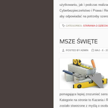
użytkowaniu, jak i podczas realiz
Cyberbezpieczeństwo i Prawa i Reg
aby odpowiadać na potrzeby szero
CATEGORIES:
STARANIA O DZIECK
MSZE ŚWIĘTE
POSTED BY ADMIN
MAJ - 6 - 2
pomagające lepiej zrozumieć sen
Kategorie na stronie to Kazania i 
zostało stworzone z myślą o osobac