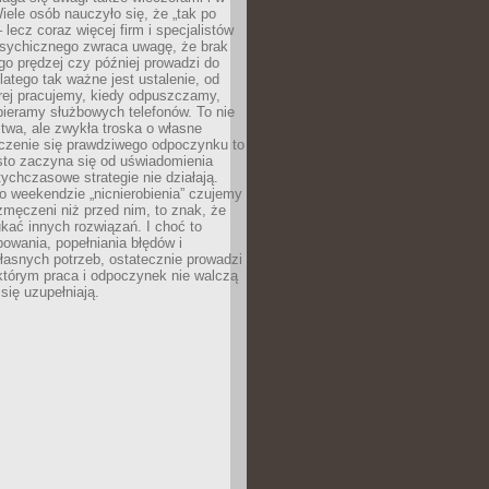
ele osób nauczyło się, że „tak po
– lecz coraz więcej firm i specjalistów
psychicznego zwraca uwagę, że brak
o prędzej czy później prowadzi do
latego tak ważne jest ustalenie, od
órej pracujemy, kiedy odpuszczamy,
bieramy służbowych telefonów. To nie
stwa, ale zwykła troska o własne
czenie się prawdziwego odpoczynku to
sto zaczyna się od uświadomienia
tychczasowe strategie nie działają.
 weekendzie „nicnierobienia” czujemy
 zmęczeni niż przed nim, to znak, że
kać innych rozwiązań. I choć to
owania, popełniania błędów i
asnych potrzeb, ostatecznie prowadzi
którym praca i odpoczynek nie walczą
się uzupełniają.