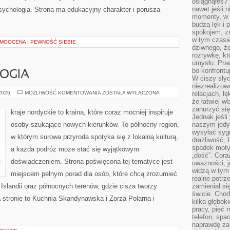
osiągnąłeś?”
nawet jeśli n
sychologia. Strona ma edukacyjny charakter i porusza
momenty, w k
budzą lęk i 
spokojem, z
w tym czasi
MOOCENA I PEWNOŚĆ SIEBIE
dziwnego, ż
rozrywkę, kt
umysłu. Pra
bo konfrontu
LOGIA
W ciszy sły
niezrealizo
LEGENDY
 2026
MOŻLIWOŚĆ KOMENTOWANIA
ZOSTAŁA WYŁĄCZONA
relacjach, l
I
że łatwiej w
MITOLOGIA
zanurzyć się
kraje nordyckie to kraina, które coraz mocniej inspiruje
Jednak jeśli 
osoby szukające nowych kierunków. To północny region,
naszym jedy
wysyłać syg
w którym surowa przyroda spotyka się z lokalną kulturą,
drażliwość, 
spadek moty
a każda podróż może stać się wyjątkowym
„dość”. Cora
doświadczeniem. Strona poświęcona tej tematyce jest
uważności, 
widzą w tym
miejscem pełnym porad dla osób, które chcą zrozumieć
realne potrz
, Islandii oraz północnych terenów, gdzie cisza tworzy
zamieniał si
świcie. Chod
 stronie to Kuchnia Skandynawska i Zorza Polarna i
kilka głębo
pracy, pięć 
telefon, spa
naprawdę za