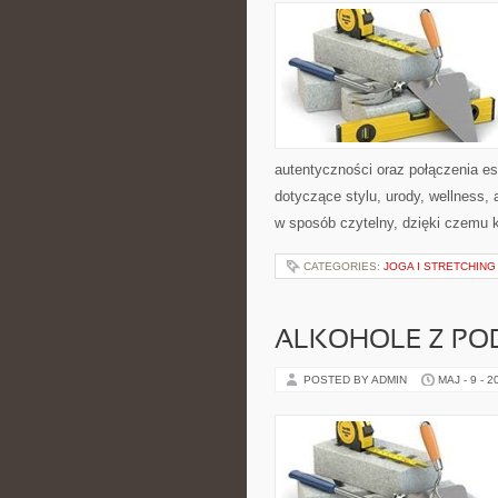
autentyczności oraz połączenia es
dotyczące stylu, urody, wellness
w sposób czytelny, dzięki czemu 
CATEGORIES:
JOGA I STRETCHING
ALKOHOLE Z PO
POSTED BY ADMIN
MAJ - 9 - 2