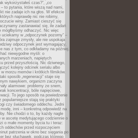
„jak wykorzystałeś czas?”, „co
 – to pytania, które wiszą nad nami,
ikt nie zadaje ich na głos. W efekcie
tórych naprawdę nic nie robimy,
poczucie winy. Zamiast cieszyć się
aczynamy zastanawiać się, ile zadań
e mógłbyśmy odhaczyć. Nic więc
e uciekamy w „odpoczynek pozorny” –
óra zajmuje zmysły, ale nie uspokaja
wdziwy odpoczynek jest wymagający,
je nas z tym, co odkładamy na później.
chać niewygodne myśli: o
wanych marzeniach, napiętych
ęku przed przyszłością. Nic dziwnego,
łączyć kolejny odcinek serialu albo
 w morzu memów i krótkich filmików.
taki sposób „regeneracji” staje się
nym nawykiem, organizm zaczyna
nały alarmowe: problemy ze snem,
brak koncentracji, bóle napięciowe,
wacji. To jego sposób na powiedzenie
z popularniejsze stają się praktyki
jogi czy świadomego oddechu. Jedni
 modę, inni – konkretną odpowiedź na
eby. Nie chodzi o to, by każdy nagle
ę w ascetę medytującego codziennie o
zi o małe momenty bycia tu i teraz:
kich oddechów przed rozpoczęciem
minut patrzenia w okno bez sięgania po
cer bez słuchawek, podczas którego