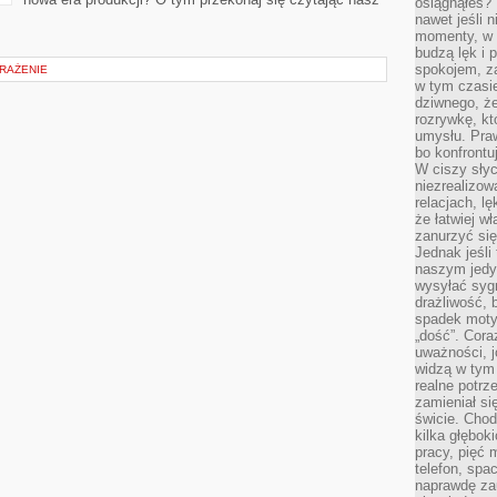
osiągnąłeś?”
nawet jeśli n
momenty, w k
budzą lęk i 
spokojem, z
WRAŻENIE
w tym czasi
dziwnego, ż
rozrywkę, kt
umysłu. Pra
bo konfrontu
W ciszy sły
niezrealizo
relacjach, l
że łatwiej w
zanurzyć się
Jednak jeśli 
naszym jedy
wysyłać syg
drażliwość, 
spadek moty
„dość”. Cora
uważności, 
widzą w tym
realne potrz
zamieniał si
świcie. Chod
kilka głębo
pracy, pięć 
telefon, spa
naprawdę za