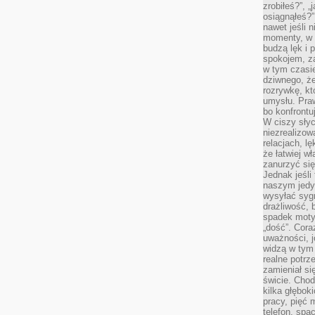
zrobiłeś?”, 
osiągnąłeś?”
nawet jeśli n
momenty, w k
budzą lęk i 
spokojem, z
w tym czasi
dziwnego, ż
rozrywkę, kt
umysłu. Pra
bo konfrontu
W ciszy sły
niezrealizo
relacjach, l
że łatwiej w
zanurzyć się
Jednak jeśli 
naszym jedy
wysyłać syg
drażliwość, 
spadek moty
„dość”. Cora
uważności, 
widzą w tym
realne potrz
zamieniał si
świcie. Chod
kilka głębo
pracy, pięć 
telefon, spa