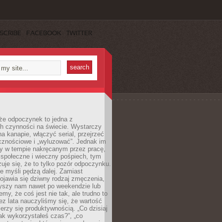
SCRIBE
FACEBOOK
TWITTER
że odpoczynek to jedna z
ch czynności na świecie. Wystarczy
na kanapie, włączyć serial, przejrzeć
cznościowe i „wyluzować”. Jednak im
my w tempie nakręcanym przez pracę,
 społeczne i wieczny pośpiech, tym
zuje się, że to tylko pozór odpoczynku.
ale myśli pędzą dalej. Zamiast
pojawia się dziwny rodzaj zmęczenia,
zyszy nam nawet po weekendzie lub
emy, że coś jest nie tak, ale trudno to
z lata nauczyliśmy się, że wartość
erzy się produktywnością. „Co dzisiaj
„jak wykorzystałeś czas?”, „co