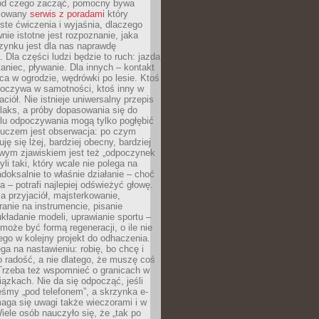
 od czego zacząć, pomocny bywa
acowany
serwis z poradami
który
ste ćwiczenia i wyjaśnia, dlaczego
wnie istotne jest rozpoznanie, jaka
zynku jest dla nas naprawdę
. Dla części ludzi będzie to ruch: jazda
taniec, pływanie. Dla innych – kontakt
aca w ogrodzie, wędrówki po lesie. Ktoś
poczywa w samotności, ktoś inny w
ciół. Nie istnieje uniwersalny przepis
elaks, a próby dopasowania się do
ylu odpoczywania mogą tylko pogłębić
Kluczem jest obserwacja: po czym
ję się lżej, bardziej obecny, bardziej
wym zjawiskiem jest też „odpoczynek
li taki, który wcale nie polega na
adoksalnie to właśnie działanie – choć
a – potrafi najlepiej odświeżyć głowę.
a przyjaciół, majsterkowanie,
ranie na instrumencie, pisanie
kładanie modeli, uprawianie sportu –
może być formą regeneracji, o ile nie
go w kolejny projekt do odhaczenia.
ga na nastawieniu: robię, bo chcę i
o radość, a nie dlatego, że muszę coś
Trzeba też wspomnieć o granicach w
iązkach. Nie da się odpocząć, jeśli
śmy „pod telefonem”, a skrzynka e-
aga się uwagi także wieczorami i w
ele osób nauczyło się, że „tak po