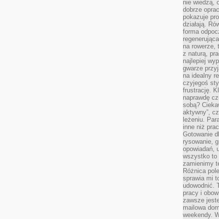
nie wiedzą,
dobrze opr
pokazuje pro
działają. Ró
forma odpoc
regenerująca
na rowerze, 
z naturą, pr
najlepiej wy
gwarze przyja
na idealny r
czyjegoś st
frustrację. 
naprawdę czu
sobą? Cieka
aktywny”, czy
leżeniu. Par
inne niż prac
Gotowanie dl
rysowanie, g
opowiadań, u
wszystko to 
zamienimy te
Różnica pole
sprawia mi t
udowodnić. 
pracy i obow
zawsze jeste
mailowa dom
weekendy. Wi