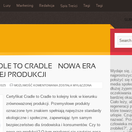
Luty
Marketing
Redakcja
Tagi
Tagi
Spis Treści
SUB
DLE TO CRADLE – NOWA ERA
Wydaje się, 
J PRODUKCJI
najprostszy
położyć się 
media społe
CERTYFIKAT
 2025
MOŻLIWOŚĆ KOMENTOWANIA
ZOSTAŁA WYŁĄCZONA
dłużej żyje
CRADLE
TO
oczekiwania
CRADLE
Certyfikat Cradle to Cradle to kolejny krok w kierunku
bardziej oka
–
NOWA
Ciało leży, 
zrównoważonej produkcji. Przemysłowe produkty
ERA
regeneracji 
ZRÓWNOWAŻONEJ
oznaczone tym znakiem spełniają najwyższe standardy
które towar
PRODUKCJI
urlopie. Czuj
ekologiczne i społeczne, zapewniając tym samym
nazwać. Prze
człowieka mi
bezpieczeństwo dla środowiska i konsumentów. Czy to
zrobiłeś?”, 
nowa era produkcji? O tym przekonaj się czytając nasz