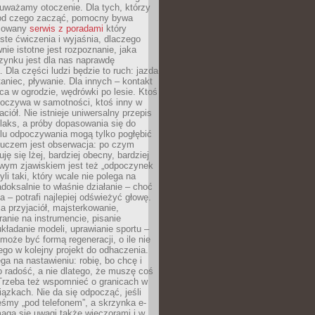
uważamy otoczenie. Dla tych, którzy
 od czego zacząć, pomocny bywa
acowany
serwis z poradami
który
ste ćwiczenia i wyjaśnia, dlaczego
wnie istotne jest rozpoznanie, jaka
zynku jest dla nas naprawdę
. Dla części ludzi będzie to ruch: jazda
taniec, pływanie. Dla innych – kontakt
aca w ogrodzie, wędrówki po lesie. Ktoś
poczywa w samotności, ktoś inny w
ciół. Nie istnieje uniwersalny przepis
elaks, a próby dopasowania się do
ylu odpoczywania mogą tylko pogłębić
Kluczem jest obserwacja: po czym
ję się lżej, bardziej obecny, bardziej
wym zjawiskiem jest też „odpoczynek
li taki, który wcale nie polega na
adoksalnie to właśnie działanie – choć
a – potrafi najlepiej odświeżyć głowę.
a przyjaciół, majsterkowanie,
ranie na instrumencie, pisanie
kładanie modeli, uprawianie sportu –
może być formą regeneracji, o ile nie
go w kolejny projekt do odhaczenia.
ga na nastawieniu: robię, bo chcę i
o radość, a nie dlatego, że muszę coś
Trzeba też wspomnieć o granicach w
iązkach. Nie da się odpocząć, jeśli
śmy „pod telefonem”, a skrzynka e-
aga się uwagi także wieczorami i w