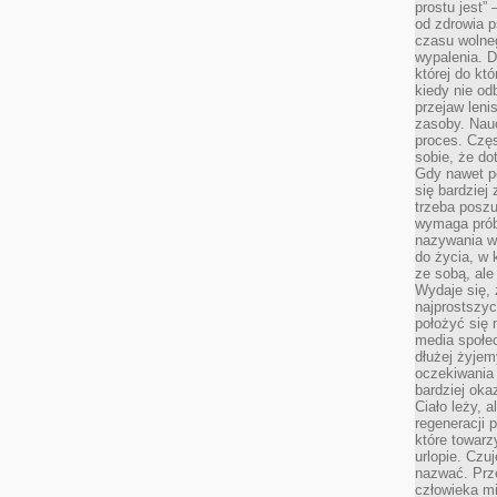
prostu jest” 
od zdrowia 
czasu wolneg
wypalenia. D
której do kt
kiedy nie od
przejaw leni
zasoby. Nau
proces. Czę
sobie, że do
Gdy nawet po
się bardziej
trzeba poszu
wymaga prób
nazywania wł
do życia, w 
ze sobą, ale 
Wydaje się, 
najprostszy
położyć się 
media społe
dłużej żyje
oczekiwania
bardziej oka
Ciało leży, 
regeneracji 
które towar
urlopie. Czuj
nazwać. Prze
człowieka mi