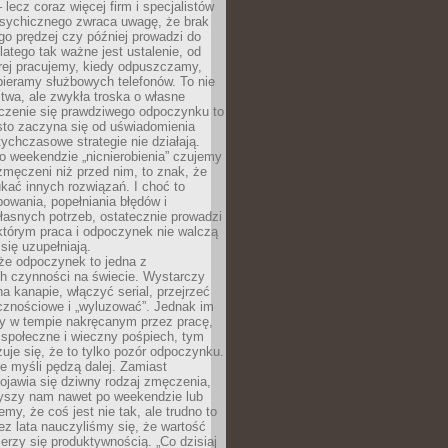
– lecz coraz więcej firm i specjalistów
psychicznego zwraca uwagę, że brak
o prędzej czy później prowadzi do
latego tak ważne jest ustalenie, od
órej pracujemy, kiedy odpuszczamy,
bieramy służbowych telefonów. To nie
stwa, ale zwykła troska o własne
czenie się prawdziwego odpoczynku to
sto zaczyna się od uświadomienia
tychczasowe strategie nie działają.
 weekendzie „nicnierobienia” czujemy
 zmęczeni niż przed nim, to znak, że
kać innych rozwiązań. I choć to
owania, popełniania błędów i
asnych potrzeb, ostatecznie prowadzi
którym praca i odpoczynek nie walczą
się uzupełniają.
że odpoczynek to jedna z
ch czynności na świecie. Wystarczy
na kanapie, włączyć serial, przejrzeć
cznościowe i „wyluzować”. Jednak im
my w tempie nakręcanym przez pracę,
 społeczne i wieczny pośpiech, tym
zuje się, że to tylko pozór odpoczynku.
ale myśli pędzą dalej. Zamiast
pojawia się dziwny rodzaj zmęczenia,
zyszy nam nawet po weekendzie lub
emy, że coś jest nie tak, ale trudno to
z lata nauczyliśmy się, że wartość
erzy się produktywnością. „Co dzisiaj