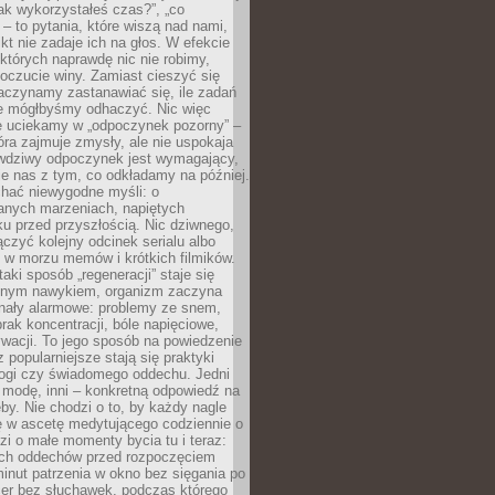
„jak wykorzystałeś czas?”, „co
 – to pytania, które wiszą nad nami,
ikt nie zadaje ich na głos. W efekcie
tórych naprawdę nic nie robimy,
poczucie winy. Zamiast cieszyć się
aczynamy zastanawiać się, ile zadań
e mógłbyśmy odhaczyć. Nic więc
e uciekamy w „odpoczynek pozorny” –
óra zajmuje zmysły, ale nie uspokaja
wdziwy odpoczynek jest wymagający,
je nas z tym, co odkładamy na później.
chać niewygodne myśli: o
wanych marzeniach, napiętych
ęku przed przyszłością. Nic dziwnego,
łączyć kolejny odcinek serialu albo
 w morzu memów i krótkich filmików.
taki sposób „regeneracji” staje się
nym nawykiem, organizm zaczyna
nały alarmowe: problemy ze snem,
brak koncentracji, bóle napięciowe,
wacji. To jego sposób na powiedzenie
z popularniejsze stają się praktyki
jogi czy świadomego oddechu. Jedni
 modę, inni – konkretną odpowiedź na
eby. Nie chodzi o to, by każdy nagle
ę w ascetę medytującego codziennie o
zi o małe momenty bycia tu i teraz:
kich oddechów przed rozpoczęciem
minut patrzenia w okno bez sięgania po
cer bez słuchawek, podczas którego