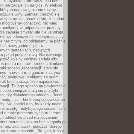
 – to pytania, które wiszą nad nami,
ikt nie zadaje ich na głos. W efekcie
tórych naprawdę nic nie robimy,
poczucie winy. Zamiast cieszyć się
aczynamy zastanawiać się, ile zadań
e mógłbyśmy odhaczyć. Nic więc
e uciekamy w „odpoczynek pozorny” –
óra zajmuje zmysły, ale nie uspokaja
wdziwy odpoczynek jest wymagający,
je nas z tym, co odkładamy na później.
chać niewygodne myśli: o
wanych marzeniach, napiętych
ęku przed przyszłością. Nic dziwnego,
łączyć kolejny odcinek serialu albo
 w morzu memów i krótkich filmików.
taki sposób „regeneracji” staje się
nym nawykiem, organizm zaczyna
nały alarmowe: problemy ze snem,
brak koncentracji, bóle napięciowe,
wacji. To jego sposób na powiedzenie
z popularniejsze stają się praktyki
jogi czy świadomego oddechu. Jedni
 modę, inni – konkretną odpowiedź na
eby. Nie chodzi o to, by każdy nagle
ę w ascetę medytującego codziennie o
zi o małe momenty bycia tu i teraz:
kich oddechów przed rozpoczęciem
minut patrzenia w okno bez sięgania po
cer bez słuchawek, podczas którego
uważamy otoczenie. Dla tych, którzy