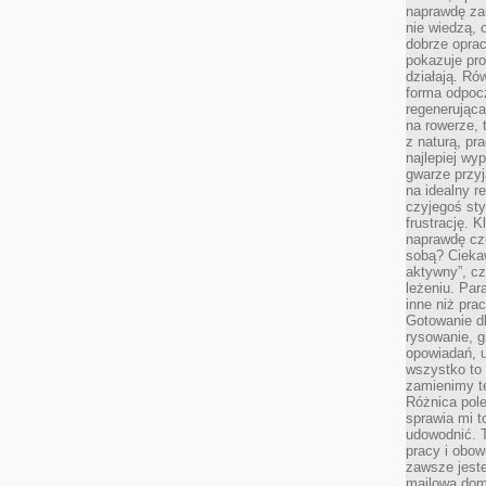
naprawdę za
nie wiedzą,
dobrze opr
pokazuje pro
działają. Ró
forma odpoc
regenerująca
na rowerze, 
z naturą, pr
najlepiej wy
gwarze przyja
na idealny r
czyjegoś st
frustrację. 
naprawdę czu
sobą? Cieka
aktywny”, czy
leżeniu. Par
inne niż prac
Gotowanie dl
rysowanie, g
opowiadań, u
wszystko to 
zamienimy te
Różnica pole
sprawia mi t
udowodnić. 
pracy i obow
zawsze jeste
mailowa dom