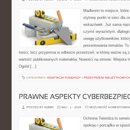
Madlennn to miejsce, które
stylowy punkt w sieci dla 
wskazówek. Już sama nazwa
czymś wyrazistym, dlatego
uwagę użytkowników, którzy
prezentowania tematów. To 
treści, lecz przyjemna w odbiorze przestrzeń, w której ważne są z
wartość publikowanych materiałów. Nowości na stronie: Wiejska In
Ogród […]
CATEGORIES:
ADAPTACJA PODDASZY I PRZESTRZENI NIEUŻYTKOWYC
PRAWNE ASPEKTY CYBERBEZPI
POSTED BY ADMIN
MAJ - 1 - 2026
MOŻLIWOŚĆ KOMENTOWAN
Ochrona Twierdza to serwis
spokoju i porządku w sposó