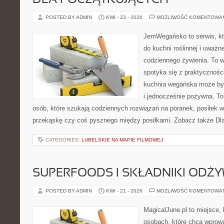
DLA POCZĄTKUJĄCYCH
POSTED BY ADMIN
KWI - 23 - 2026
MOŻLIWOŚĆ KOMENTOWA
JemWegańsko to serwis, któ
do kuchni roślinnej i uważn
codziennego żywienia. To wi
spotyka się z praktyczności
kuchnia wegańska może być 
i jednocześnie pożywna. T
osób, które szukają codziennych rozwiązań na poranek, posiłek w 
przekąskę czy coś pysznego między posiłkami. Zobacz także Dla 
CATEGORIES:
LUBELSKIE NA MAPIE FILMOWEJ
SUPERFOODS I SKŁADNIKI ODŻ
POSTED BY ADMIN
KWI - 21 - 2026
MOŻLIWOŚĆ KOMENTOWA
MagicalJune.pl to miejsce, 
osobach, które chcą wprow