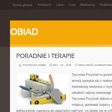
Archiwum
Lipiec
Luty
Marketing
Redakcj
Strona główna
OBIAD
PORADNIE I TERAPIE
POSTED BY ADMIN
MAJ - 23 - 2026
MOŻLIWOŚĆ KOMENTOWA
Tęczowa Przystań to przes
emocji spotyka się z realn
internetowy tworzona z myś
odnaleźć więcej równowagi
Tęczowa Przystań dobrze o
miejsca, ponieważ kojarzy s
jednocześnie zaprasza do uważności nad tym, co dzieje się w cz