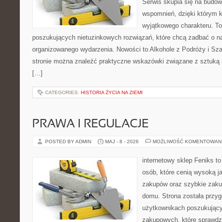
Serwis skupia się na budo
wspomnień, dzięki którym 
wyjątkowego charakteru. To
poszukujących nietuzinkowych rozwiązań, które chcą zadbać o 
organizowanego wydarzenia. Nowości to Alkohole z Podróży i S
stronie można znaleźć praktyczne wskazówki związane z sztuką p
[…]
CATEGORIES:
HISTORIA ŻYCIA NA ZIEMI
PRAWA I REGULACJE
POSTED BY ADMIN
MAJ - 8 - 2026
MOŻLIWOŚĆ KOMENTOWAN
internetowy sklep Feniks t
osób, które cenią wysoką j
zakupów oraz szybkie zak
domu. Strona została przy
użytkownikach poszukującyc
zakupowych, które sprawdz