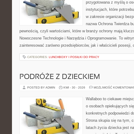
przygotowana z myślą o oso
instytucjach, które potrze
w zakresie organizacji bez
nazwa Ochrona Twierdza bu
pewnością, czyli wartościami, które w branży ochrony mają klucz
Nowoczesne Technologie i Narzędzia i Oprogramowanie. To witry
zainteresować zarówno przedsiębiorców, jak i właścicieli posesji, 
CATEGORIES:
LUNCHBOXY I POSIŁKI DO PRACY
PODRÓŻE Z DZIECKIEM
POSTED BY ADMIN
KWI - 30 - 2026
MOŻLIWOŚĆ KOMENTOWA
Wallaboo to ciekawe miejsc
o osobach opiekujących się
konkretnych podpowiedzi d
Strona skupia się na tym, 
latach życia dziecka jest 