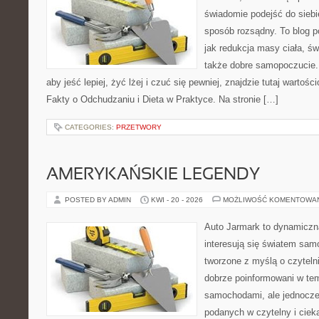
świadomie podejść do siebi
sposób rozsądny. To blog 
jak redukcja masy ciała, ś
także dobre samopoczucie. 
aby jeść lepiej, żyć lżej i czuć się pewniej, znajdzie tutaj wartośc
Fakty o Odchudzaniu i Dieta w Praktyce. Na stronie […]
CATEGORIES:
PRZETWORY
AMERYKAŃSKIE LEGENDY
POSTED BY ADMIN
KWI - 20 - 2026
MOŻLIWOŚĆ KOMENTOWA
Auto Jarmark to dynamiczna
interesują się światem sa
tworzone z myślą o czyteln
dobrze poinformowani w te
samochodami, ale jednocześ
podanych w czytelny i ciek