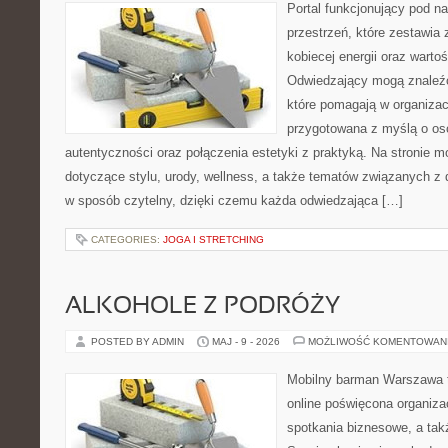
Portal funkcjonujący pod 
przestrzeń, które zestawia 
kobiecej energii oraz wart
Odwiedzający mogą znaleźć 
które pomagają w organizacj
przygotowana z myślą o oso
autentyczności oraz połączenia estetyki z praktyką. Na stronie 
dotyczące stylu, urody, wellness, a także tematów związanych z
w sposób czytelny, dzięki czemu każda odwiedzająca […]
CATEGORIES:
JOGA I STRETCHING
ALKOHOLE Z PODRÓŻY
POSTED BY ADMIN
MAJ - 9 - 2026
MOŻLIWOŚĆ KOMENTOWAN
Mobilny barman Warszawa t
online poświęcona organizac
spotkania biznesowe, a tak