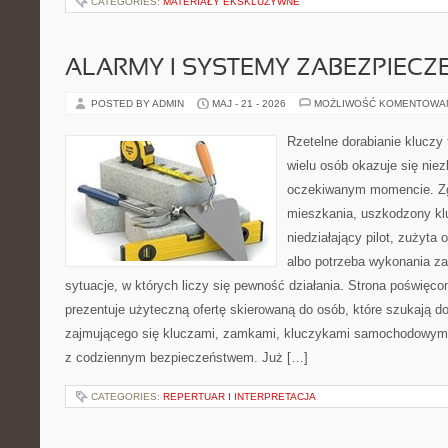
CATEGORIES:
MATERIAŁY EKSKLUZYWNE
ALARMY I SYSTEMY ZABEZPIECZ
POSTED BY ADMIN
MAJ - 21 - 2026
MOŻLIWOŚĆ KOMENTOWA
Rzetelne dorabianie kluczy 
wielu osób okazuje się nie
oczekiwanym momencie. Zg
mieszkania, uszkodzony k
niedziałający pilot, zużyt
albo potrzeba wykonania z
sytuacje, w których liczy się pewność działania. Strona poświęco
prezentuje użyteczną ofertę skierowaną do osób, które szukają 
zajmującego się kluczami, zamkami, kluczykami samochodowymi
z codziennym bezpieczeństwem. Już […]
CATEGORIES:
REPERTUAR I INTERPRETACJA