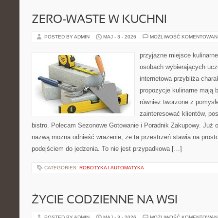
ZERO-WASTE W KUCHNI
POSTED BY ADMIN
MAJ - 3 - 2026
MOŻLIWOŚĆ KOMENTOWAN
przyjazne miejsce kulinarne 
osobach wybierających ucz
internetowa przybliża chara
propozycje kulinarne mają b
również tworzone z pomysłe
zainteresować klientów, p
bistro. Polecam Sezonowe Gotowanie i Poradnik Zakupowy. Już o
nazwą można odnieść wrażenie, że ta przestrzeń stawia na prost
podejściem do jedzenia. To nie jest przypadkowa […]
CATEGORIES:
ROBOTYKA I AUTOMATYKA
ŻYCIE CODZIENNE NA WSI
POSTED BY ADMIN
MAJ - 3 - 2026
MOŻLIWOŚĆ KOMENTOWAN