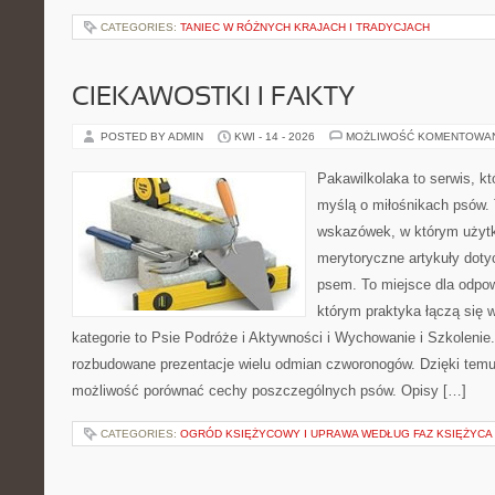
CATEGORIES:
TANIEC W RÓŻNYCH KRAJACH I TRADYCJACH
CIEKAWOSTKI I FAKTY
POSTED BY ADMIN
KWI - 14 - 2026
MOŻLIWOŚĆ KOMENTOWA
Pakawilkolaka to serwis, kt
myślą o miłośnikach psów. 
wskazówek, w którym użytk
merytoryczne artykuły doty
psem. To miejsce dla odpo
którym praktyka łączą się 
kategorie to Psie Podróże i Aktywności i Wychowanie i Szkolenie
rozbudowane prezentacje wielu odmian czworonogów. Dzięki temu
możliwość porównać cechy poszczególnych psów. Opisy […]
CATEGORIES:
OGRÓD KSIĘŻYCOWY I UPRAWA WEDŁUG FAZ KSIĘŻYCA