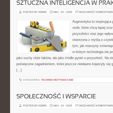
SZTUCZNA INTELIGENCJA W PRA
POSTED BY ADMIN
MAJ - 20 - 2026
MOŻLIWOŚĆ KOMENTOWA
Augmentyka to inspirująca p
osób, które chcą lepiej zro
przyszłości oraz jego wpływ
stworzona z myślą o czyteln
tym, jak maszyny zmieniają
w którym technologia nie je
jako suchy zbiór faktów, ale jako źródło pytań o przyszłość. Na s
poświęcone zagadnieniom, które jeszcze niedawno kojarzyły się gł
[…]
CATEGORIES:
TECHNIKI MOTYWACYJNE
SPOŁECZNOŚĆ I WSPARCIE
POSTED BY ADMIN
MAJ - 10 - 2026
MOŻLIWOŚĆ KOMENTOWA