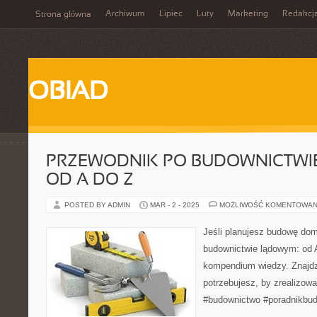
Archiwum
Lipiec
Luty
Marketing
Redakcj
Strona główna
OBIAD
PRZEWODNIK PO BUDOWNICTWI
OD A DO Z
POSTED BY ADMIN
MAR - 2 - 2025
MOŻLIWOŚĆ KOMENTOWAN
Jeśli planujesz budowę do
budownictwie lądowym: od A
kompendium wiedzy. Znajdz
potrzebujesz, by zrealizowa
#budownictwo #poradnikbu